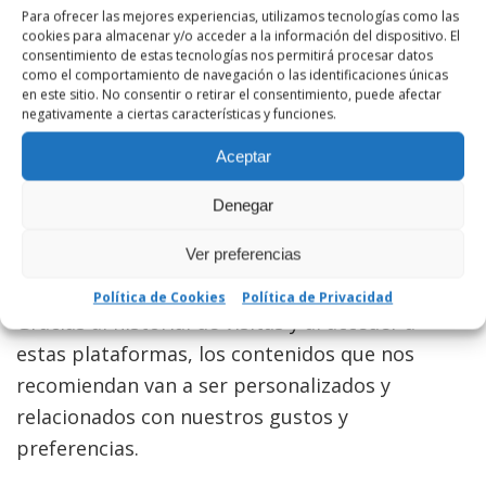
SMART TV
Para ofrecer las mejores experiencias, utilizamos tecnologías como las
cookies para almacenar y/o acceder a la información del dispositivo. El
consentimiento de estas tecnologías nos permitirá procesar datos
como el comportamiento de navegación o las identificaciones únicas
Estarás comprando un aparato de alta cantidad
en este sitio. No consentir o retirar el consentimiento, puede afectar
y listo para ser consumido en cualquier
negativamente a ciertas características y funciones.
momento. Lo bueno de las Smart TV es si
Aceptar
flexibilidad ya que, podemos ver una serie en
Netflix, luego ver un video en YouTube y
Denegar
terminar con algún contenido de HBO o Prime
Ver preferencias
Video.
Política de Cookies
Política de Privacidad
Gracias al historial de visitas y al acceder a
estas plataformas, los contenidos que nos
recomiendan van a ser personalizados y
relacionados con nuestros gustos y
preferencias.