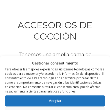
ACCESORIOS DE
COCCIÓN
Tenemos una amplia gama de
accesorios de cocción para que
Gestionar consentimiento
cocinar sea más fácil y cómodo.
Para ofrecer las mejores experiencias, utilizamos tecnologías como las
cookies para almacenar y/o acceder a la información del dispositivo. El
Sartenes
consentimiento de estas tecnologías nos permitirá procesar datos
como el comportamiento de navegación o las identificaciones únicas
Ollas Express
en este sitio. No consentir o retirar el consentimiento, puede afectar
Cazos
negativamente a ciertas características y funciones.
Baterías de cocina
Aceptar
etc…