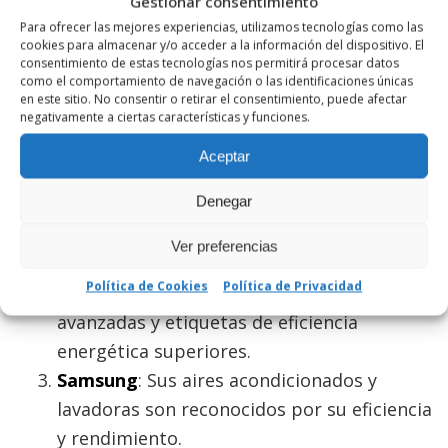
Gestionar consentimiento
eficientes.
Para ofrecer las mejores experiencias, utilizamos tecnologías como las
cookies para almacenar y/o acceder a la información del dispositivo. El
MARCAS RECOMENDADAS DE
consentimiento de estas tecnologías nos permitirá procesar datos
ELECTRODOMÉSTICOS EFICIENTES
como el comportamiento de navegación o las identificaciones únicas
en este sitio. No consentir o retirar el consentimiento, puede afectar
negativamente a ciertas características y funciones.
Algunas marcas se destacan en la producción de
electrodomésticos eficientes:
Aceptar
Denegar
LG
: Conocida por sus refrigeradores y
lavadoras de alta eficiencia energética.
Ver preferencias
Bosch
: Ofrece una amplia gama de
Política de Cookies
Política de Privacidad
electrodomésticos con tecnologías
avanzadas y etiquetas de eficiencia
energética superiores.
Samsung
: Sus aires acondicionados y
lavadoras son reconocidos por su eficiencia
y rendimiento.