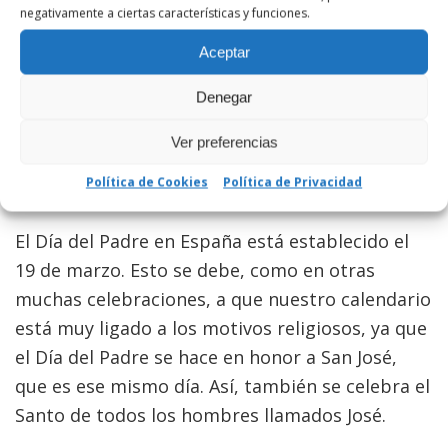
negativamente a ciertas características y funciones.
alrededor del mundo, eso sí, con diferentes
fechas y tradiciones según cada país (en España
Aceptar
se celebra el 19 de marzo, por ejemplo). Lo
Denegar
realmente importante aquí, es que tengamos
un día para homenajear a nuestros padres,
Ver preferencias
decirles cuánto los queremos y lo importantes
Política de Cookies
Política de Privacidad
que son para sus hijos.
El Día del Padre en España está establecido el
19 de marzo. Esto se debe, como en otras
muchas celebraciones, a que nuestro calendario
está muy ligado a los motivos religiosos, ya que
el Día del Padre se hace en honor a San José,
que es ese mismo día. Así, también se celebra el
Santo de todos los hombres llamados José.