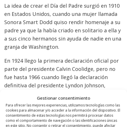
La idea de crear el Día del Padre surgió en 1910
en Estados Unidos, cuando una mujer llamada
Sonora Smart Dodd quiso rendir homenaje a su
padre ya que la había criado en solitario a ella y
a sus cinco hermanos sin ayuda de nadie en una
granja de Washington.
En 1924 llego la primera declaración oficial por
parte del presidente Calvin Coolidge, pero no
fue hasta 1966 cuando llegó la declaración
definitiva del presidente Lyndon Johnson,
estableciendo la fecha para el tercer domingo
Gestionar consentimiento
de junio en Estados Unidos.
Para ofrecer las mejores experiencias, utilizamos tecnologías como las
cookies para almacenar y/o acceder a la información del dispositivo. El
La celebración tuvo muy buena aceptación ya
consentimiento de estas tecnologías nos permitirá procesar datos
como el comportamiento de navegación o las identificaciones únicas
que fue ganando adeptos y se expendió
en este sitio. No consentir o retirar el consentimiento, puede afectar