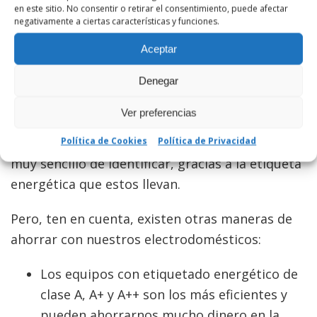
hornos eléctricos, el aire acondicionado y las
en este sitio. No consentir o retirar el consentimiento, puede afectar
negativamente a ciertas características y funciones.
fuentes de luz son equipamientos de uso muy
común en el día a día de nuestras viviendas. Sin
Aceptar
embargo, al contrario de lo qué sucede con la
Denegar
calefacción o el sistema de suministro de agua,
su adquisición depende de cada usuario.
Ver preferencias
Comprar un equipo eficiente es importante y
Política de Cookies
Política de Privacidad
muy sencillo de identificar, gracias a la etiqueta
energética que estos llevan.
Pero, ten en cuenta, existen otras maneras de
ahorrar con nuestros electrodomésticos:
Los equipos con etiquetado energético de
clase A, A+ y A++ son los más eficientes y
pueden ahorrarnos mucho dinero en la