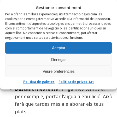
vulguis preparar alguns guisats o estofats,
Gestionar consentiment
que sembla que saben més ben cuinats
Per a oferir les millors experiències, utilitzem tecnologies com les
cookies per a emmagatzemar i/o accedir a la informació del dispositiu.
amb aquest tipus de recipients.
El consentiment d'aquestes tecnologies ens permetrà processar dades
com el comportament de navegació o les identificacions úniques en
Permet que les programes:
Gràcies al seu
aquest lloc. No consentir o retirar el consentiment, pot afectar
temporitzador amb desconnexió
negativament unes certes característiques i funcions.
automàtica, la placa s’apagarà
Aceptar
transcorregut el temps seleccionat.
Denegar
DESAVANTATGES DE LA
Veure preferències
VITROCERÀMICA
Politica de galetes
Politica de privacitat
Bastant més lenta:
Triga més temps a,
per exemple, portar l’aigua a ebullició. Això
farà que tardes més a elaborar els teus
plats.