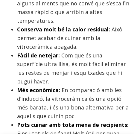
alguns aliments que no convé que s’escalfin
massa ràpid o que arribin a altes
temperatures.
Conserva molt bé la calor residual:
Això
permet acabar de cuinar amb la
vitroceràmica apagada.
Fàcil de netejar:
Com que és una
superfície ultra llisa, és molt fàcil eliminar
les restes de menjar i esquitxades que hi
pugui haver.
Més econòmica:
En comparació amb les
d’inducció, la vitroceràmica és una opció
més barata, i és una bona alternativa per a
aquells que cuinin poc.
Pots cuinar amb tota mena de recipients:
Fins i tot els de fang! Molt útil per quan