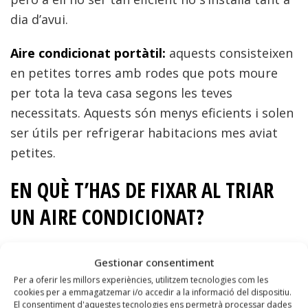
dia d’avui.
Aire condicionat portàtil:
aquests consisteixen
en petites torres amb rodes que pots moure
per tota la teva casa segons les teves
necessitats. Aquests són menys eficients i solen
ser útils per refrigerar habitacions mes aviat
petites.
EN QUÈ T’HAS DE FIXAR AL TRIAR
UN AIRE CONDICIONAT?
Hi ha certes característiques de la nostra casa
Gestionar consentiment
que influiran també en aquesta decisió:
Per a oferir les millors experiències, utilitzem tecnologies com les
cookies per a emmagatzemar i/o accedir a la informació del dispositiu.
La qualificació energètica del nostre
El consentiment d'aquestes tecnologies ens permetrà processar dades