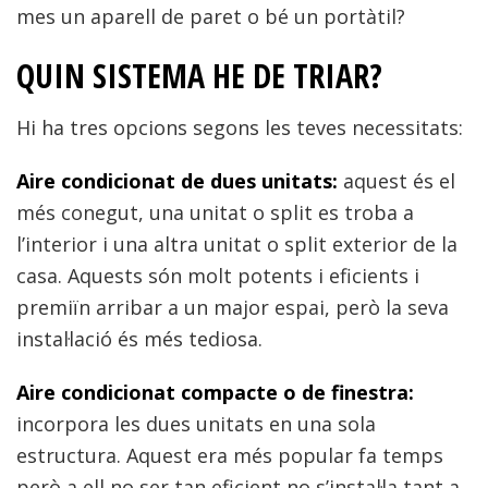
mes un aparell de paret o bé un portàtil?
QUIN SISTEMA HE DE TRIAR?
Hi ha tres opcions segons les teves necessitats:
Aire condicionat de dues unitats:
aquest és el
més conegut, una unitat o split es troba a
l’interior i una altra unitat o split exterior de la
casa. Aquests són molt potents i eficients i
premiïn arribar a un major espai, però la seva
instal·lació és més tediosa.
Aire condicionat compacte o de finestra:
incorpora les dues unitats en una sola
estructura. Aquest era més popular fa temps
però a ell no ser tan eficient no s’instal·la tant a