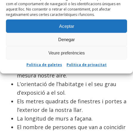
com el comportament de navegació o les identificacions úniques en
immoble: el nivell d’aïllament dels murs i
aquest lloc. No consentir o retirar el consentiment, pot afectar
sòls farà que perdem més o menys fred en
negativament unes certes característiques i funcions.
més o menys temps, això repercutirà en
Aceptar
l’esforç que haurà de fer l’aire condicionat i
Denegar
es vora reflectit en la despesa de la
mateixa.
Veure preferències
El clima en el qual visquem: depenent de la
Politica de galetes
Politica de privacitat
nostra regió utilitzarem en major o menor
mesura nostre aire.
L’orientació de l’habitatge i el seu grau
d’exposició a el sol.
Els metres quadrats de finestres i portes a
l’exterior de la nostra llar.
La longitud de murs a façana.
El nombre de persones que van a coincidir