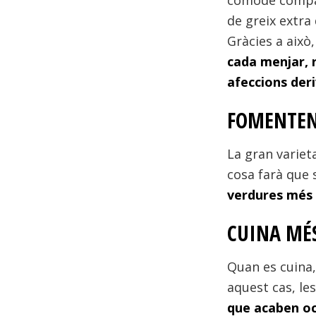
còmode compart
de greix extra 
Gràcies a això
cada menjar, r
afeccions der
FOMENTEN
La gran variet
cosa farà que 
verdures més f
CUINA MÉ
Quan es cuina,
aquest cas, les
que acaben oc