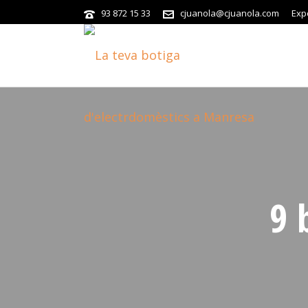
93 872 15 33
cjuanola@cjuanola.com
Exp
9 