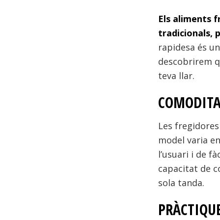
Els aliments f
tradicionals, 
rapidesa és un
descobrirem qu
teva llar.
COMODITA
Les fregidores
model varia en
l’usuari i de 
capacitat de c
sola tanda.
PRÀCTIQUE