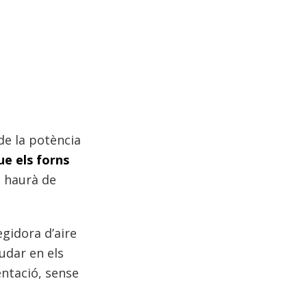
de la potència
e els forns
 haurà de
egidora d’aire
udar en els
ntació, sense