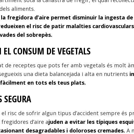
iment sota la canastra de fregir, el qual recol·lect
dels aliments.
,
la fregidora d’aire permet disminuir la ingesta de
edueixen el risc de patir malalties cardiovasculars
ivades del sobrepès.
 EL CONSUM DE VEGETALS
at de receptes que pots fer amb vegetals és molt àm
segueixis una dieta balancejada i alta en nutrients
i
àcilment en tots els teus plats.
S SEGURA
 el risc de sofrir algun tipus d’accident sempre és p
 fregidores d’aire a
juden a evitar les típiques esqui
asionant desagradables i doloroses cremades.
A m