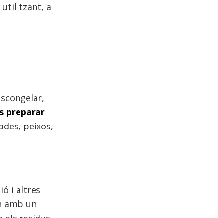
tilitzant, a
escongelar,
s preparar
ades, peixos,
ó i altres
en amb un