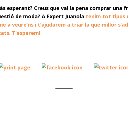
tàs esperant? Creus que val la pena comprar una f
estió de moda? A Expert Juanola
tenim tot tipus
ine a veure’ns i t’ajudarem a triar la que millor s’ad
tats. T’esperem!