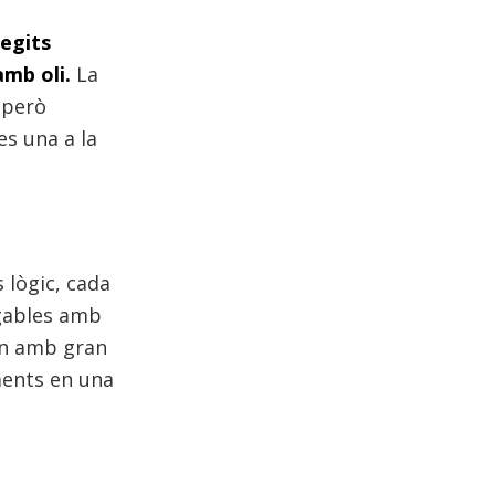
regits
amb oli.
La
 però
es una a la
 lògic, cada
igables amb
ten amb gran
ments en una