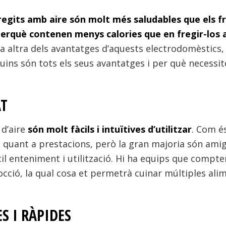
regits amb aire són molt més saludables que els f
perquè contenen menys calories que en fregir-los 
a altra dels avantatges d’aquests electrodomèstics,
ins són tots els seus avantatges i per què necessit
T
 d’aire
són molt fàcils i intuïtives d’utilitzar
. Com és
 quant a prestacions, però la gran majoria són am
fàcil enteniment i utilització. Hi ha equips que comp
occió, la qual cosa et permetrà cuinar múltiples ali
S I RÀPIDES