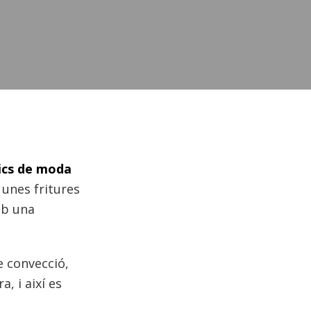
tics de moda
 unes fritures
mb una
e convecció,
a, i així es