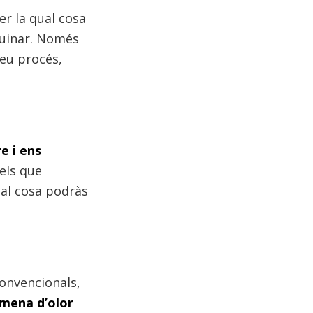
per la qual cosa
cuinar. Només
seu procés,
e i ens
els que
al cosa podràs
convencionals,
 mena d’olor