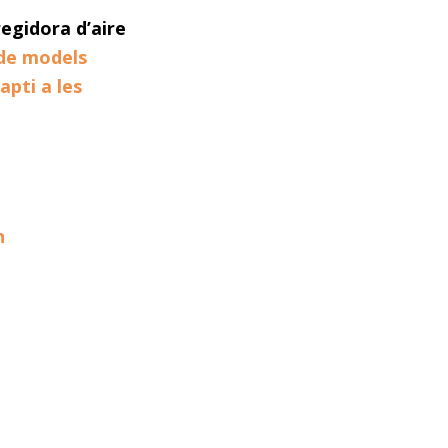
regidora d’aire
 de models
apti a les