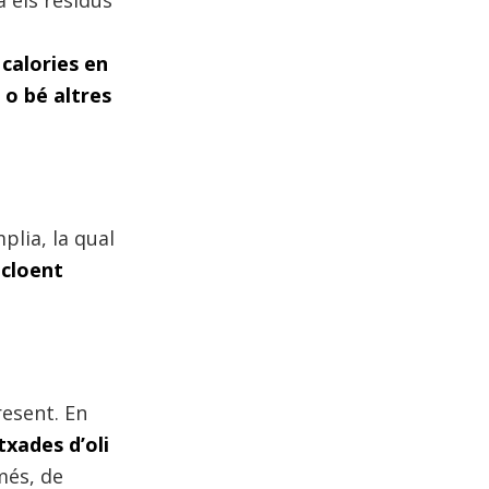
a els residus
 calories en
 o bé altres
plia, la qual
ncloent
resent. En
txades d’oli
és, de