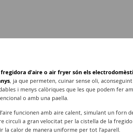
 fregidora d’aire o air fryer són els electrodomès
anys
, ja que permeten, cuinar sense oli, aconseguint
dables i menys calòriques que les que podem fer a
encional o amb una paella.
d’aire funcionen amb aire calent, simulant un forn d
re circuli a gran velocitat per la cistella de la fregidor
ir la calor de manera uniforme per tot l’aparell.