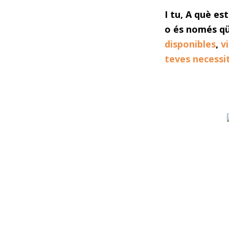
I tu, A què es
o és només qü
disponibles
,
v
teves necessi