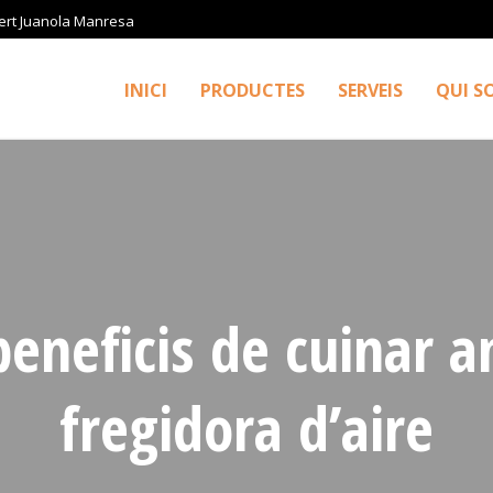
ert Juanola Manresa
INICI
PRODUCTES
SERVEIS
QUI S
beneficis de cuinar 
fregidora d’aire