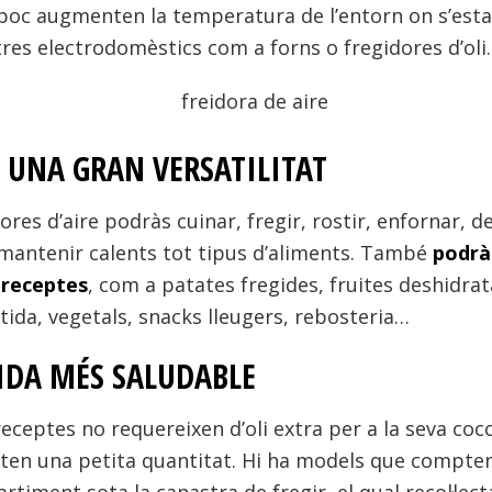
poc augmenten la temperatura de l’entorn on s’esta u
ltres electrodomèstics com a forns o fregidores d’oli.
 UNA GRAN VERSATILITAT
ores d’aire podràs cuinar, fregir, rostir, enfornar, d
mantenir calents tot tipus d’aliments. També
podrà
 receptes
, com a patates fregides, fruites deshidrat
stida, vegetals, snacks lleugers, rebosteria…
VIDA MÉS SALUDABLE
eceptes no requereixen d’oli extra per a la seva cocci
ten una petita quantitat. Hi ha models que compt