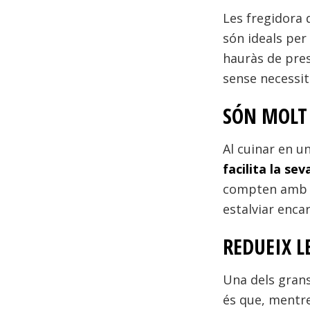
Les fregidora 
són ideals per
hauràs de pres
sense necessit
SÓN MOLT 
Al cuinar en u
facilita la sev
compten amb e
estalviar enca
REDUEIX L
Una dels grans
és que, mentr