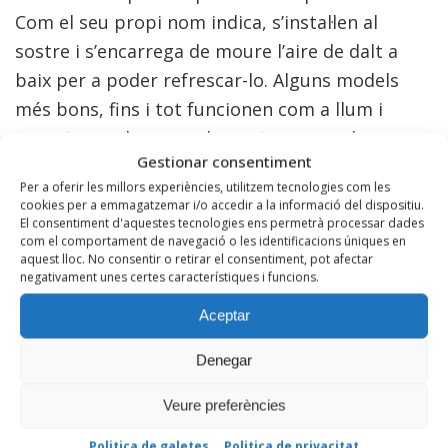
Com el seu propi nom indica, s’instal·len al
sostre i s’encarrega de moure l’aire de dalt a
baix per a poder refrescar-lo. Alguns models
més bons, fins i tot funcionen com a llum i
compten amb comandament per a poder
Gestionar consentiment
programar l’estona de funcionament o triar la
Per a oferir les millors experiències, utilitzem tecnologies com les
intensitat de la llum.
cookies per a emmagatzemar i/o accedir a la informació del dispositiu.
El consentiment d'aquestes tecnologies ens permetrà processar dades
VENTILADOR DE PEU
com el comportament de navegació o les identificacions úniques en
aquest lloc. No consentir o retirar el consentiment, pot afectar
negativament unes certes característiques i funcions.
Aquest ventilador és un clàssic en qualsevol llar;
et permet regular la seva altura, la inclinació i la
Aceptar
potència. Aquest compte amb un gran
Denegar
avantatge ja que, al no estar fixat en cap lloc,
pot moure’s cap a l’habitació que ens interessi i
Veure preferències
ajustes la seva potència de manera ràpida i
Politica de galetes
Politica de privacitat