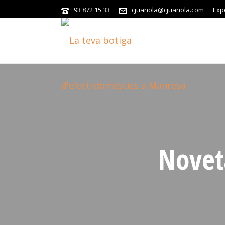
93 872 15 33
cjuanola@cjuanola.com
Exp
Noveta