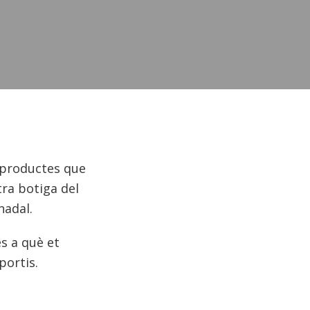
 productes que
tra botiga del
nadal.
es
a què
et
portis.