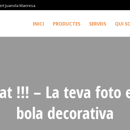
ert Juanola Manresa
INICI
PRODUCTES
SERVEIS
QUI S
t !!! – La teva foto
bola decorativa