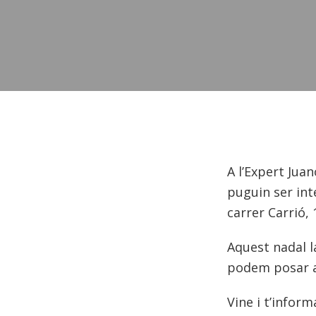
A l’Expert
Juan
puguin ser int
carrer Carrió,
Aquest nadal l
podem posar a 
Vine i t’info