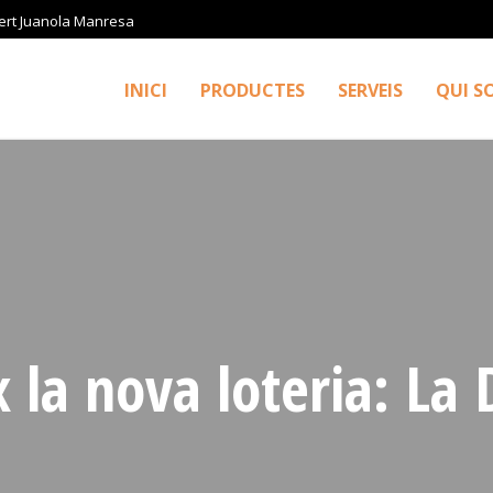
ert Juanola Manresa
INICI
PRODUCTES
SERVEIS
QUI S
 la nova loteria: La