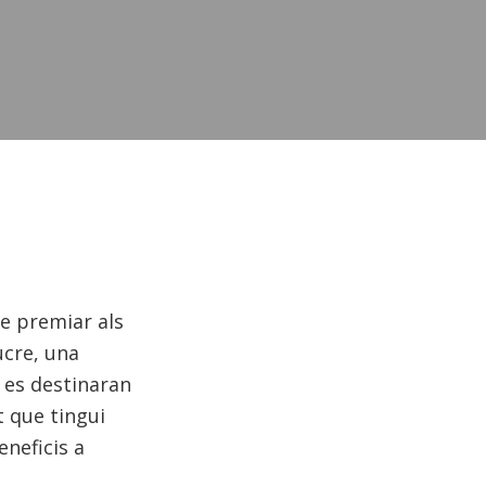
e premiar als
ucre, una
n es destinaran
t que tingui
eneficis a