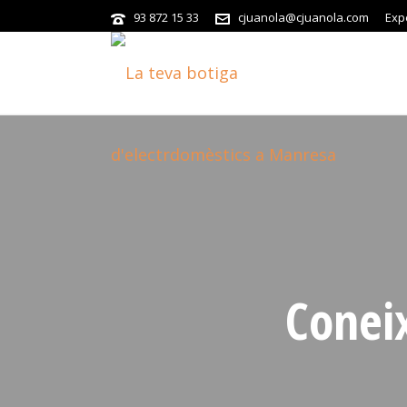
93 872 15 33
cjuanola@cjuanola.com
Exp
Coneix