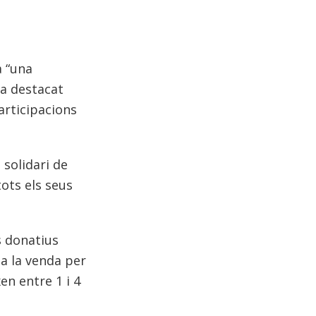
a “una
ha destacat
articipacions
 solidari de
tots els seus
s donatius
 a la venda per
en entre 1 i 4