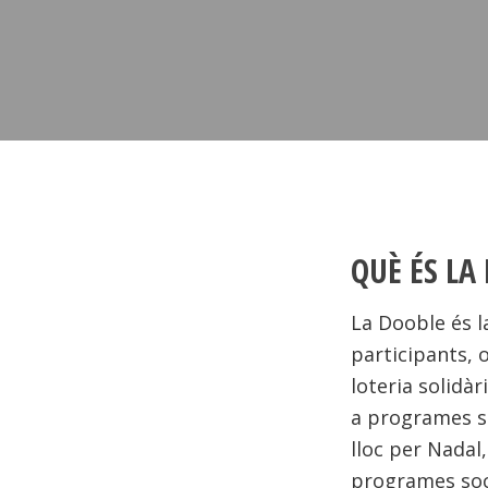
QUÈ ÉS LA
La Dooble és l
participants, 
loteria solidàr
a programes so
lloc per Nadal,
programes soci