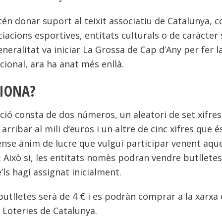
én donar suport al teixit associatiu de Catalunya, 
acions esportives, entitats culturals o de caràcter so
Generalitat va iniciar La Grossa de Cap d’Any per fer
cional, ara ha anat més enllà.
IONA?
ció consta de dos números, un aleatori de set xifre
rribar al mili d’euros i un altre de cinc xifres que é
ense ànim de lucre que vulgui participar venent aqu
. Això si, les entitats nomès podran vendre butllete
ls hagi assignat inicialment.
butlletes serà de 4 € i es podràn comprar a la xarxa 
 Loteries de Catalunya.