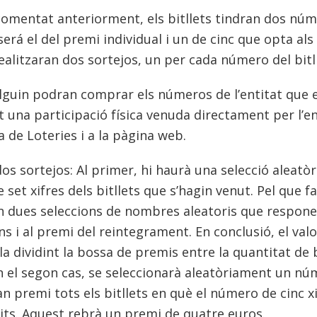
omentat anteriorment, els bitllets tindran dos núm
será el del premi individual i un de cinc que opta al
 realitzaran dos sortejos, un per cada número del bitl
lguin podran comprar els números de l’entitat que el
 una participació física venuda directament per l’en
 de Loteries i a la pàgina web.
dos sortejos: Al primer, hi haurà una selecció aleatòr
set xifres dels bitllets que s’hagin venut. Pel que f
n dues seleccions de nombres aleatoris que respone
s i al premi del reintegrament. En conclusió, el valor
a dividint la bossa de premis entre la quantitat de b
 el segon cas, se seleccionarà aleatòriament un núm
n premi tots els bitllets en què el número de cinc xif
its. Aquest rebrà un premi de quatre euros.