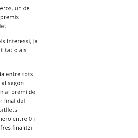
eros, un de
s premis
let.
s interessi, ja
titat o als
ia entre tots
a al segon
n al premi de
 final del
itllets
ero entre 0 i
res finalitzi