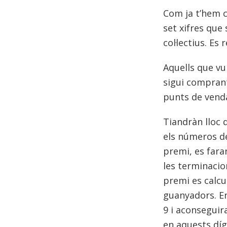
Com ja t’hem c
set xifres que 
col·lectius. Es
Aquells que vu
sigui comprant
punts de venda
Tiandràn lloc 
els números de 
premi, es fara
les terminacion
premi es calcul
guanyadors. En
9 i aconseguira
en aquests díg